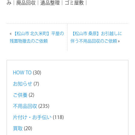
み｜廃品回収｜遺品整理｜ゴミ屋敷｜
«
【松山市 北久米町】平屋の
【松山市 桑原】お引越しに
残置物撤去のご依頼
伴う不用品回収のご依頼
»
HOW TO
(30)
お知らせ
(7)
ご供養
(2)
不用品回収
(235)
片付け・お手伝い
(118)
買取
(20)