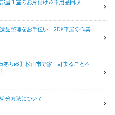
お部屋１室のお片付け＆不用品回収
遺品整理をお手伝い｜2DK平屋の作業
真あり📸】松山市で家一軒まるごと不
！
の処分方法について