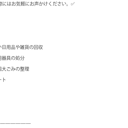
際にはお気軽にお声かけください。✅
い日用品や雑貨の回収
用器具の処分
粗大ごみの整理
ート
——————