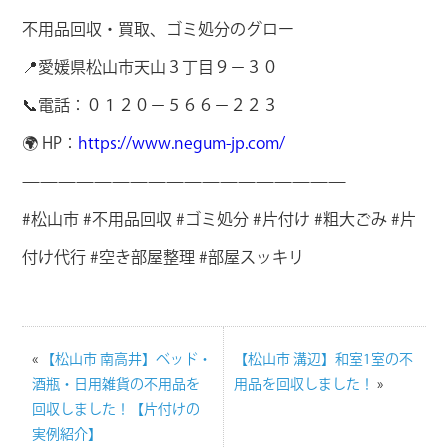
不用品回収・買取、ゴミ処分のグロー
📍愛媛県松山市天山３丁目９－３０
📞電話：０１２０－５６６－２２３
🌍 HP：
https://www.negum-jp.com/
——————————————————
#松山市 #不用品回収 #ゴミ処分 #片付け #粗大ごみ #片
付け代行 #空き部屋整理 #部屋スッキリ
«
【松山市 南高井】ベッド・
【松山市 溝辺】和室1室の不
酒瓶・日用雑貨の不用品を
用品を回収しました！
»
回収しました！【片付けの
実例紹介】